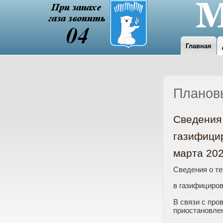
Главная
Планов
Сведения 
газифици
марта 202
Сведения о те
в газифициро
В связи с пр
приостановле