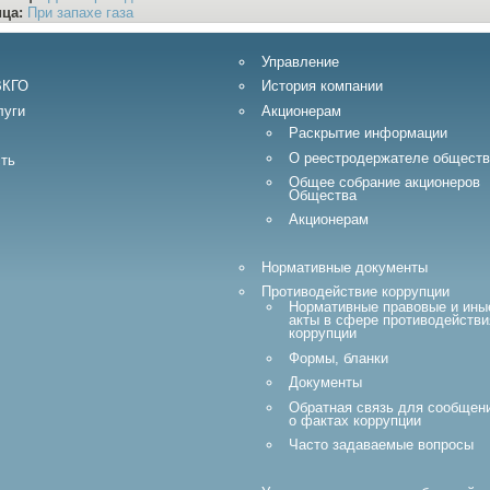
ица:
При запахе газа
Управление
ВКГО
История компании
луги
Акционерам
Раскрытие информации
О реестродержателе обществ
ть
Общее собрание акционеров
Общества
Акционерам
Нормативные документы
Противодействие коррупции
Нормативные правовые и ины
акты в сфере противодействи
коррупции
Формы, бланки
Документы
Обратная связь для сообщен
о фактах коррупции
Часто задаваемые вопросы