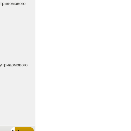
утридомового
нутридомового