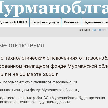
Договор ТО ВКГО
Тарифы и услуги
Вакансии
Задолженность
Вы здесь:
Главная
»
ые отключения
о технологических отключениях от газоснаб
рованном жилищном фонде Мурманской обл
5 г и на 03 марта 2025 г
хнологических отключениях от газоснабжения
ванном жилищном фонде Мурманской области
оведением плановых работ АО «Мурманоблгаз» будет временно
но газоснабжение по следующим адресам: