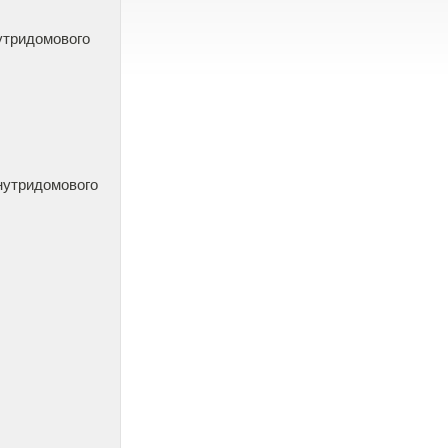
нутридомового
внутридомового