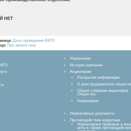
Й НЕТ
аница:
Даты проведения ВКГО
ица:
При запахе газа
Управление
ВКГО
История компании
луги
Акционерам
Раскрытие информации
О реестродержателе обществ
ть
Общее собрание акционеров
Общества
Акционерам
Нормативные документы
Противодействие коррупции
Нормативные правовые и ины
акты в сфере противодействи