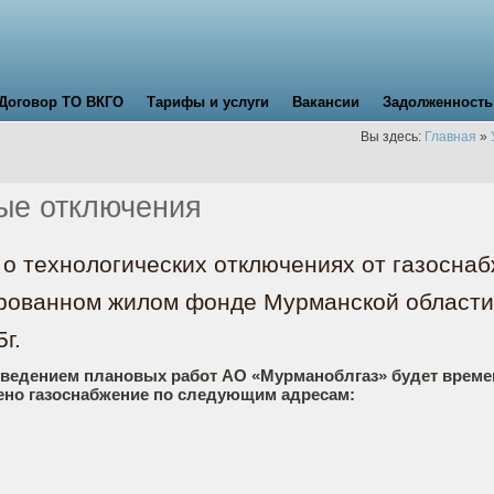
Договор ТО ВКГО
Тарифы и услуги
Вакансии
Задолженность
Вы здесь:
Главная
»
ые отключения
о технологических отключениях от газоснаб
рованном жилом фонде Мурманской области
г.
оведением плановых работ АО «Мурманоблгаз» будет врем
ено газоснабжение по следующим адресам: