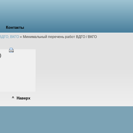
Контакты
ВДГО, ВКГО
»
Минимальный перечень работ ВДГО / ВКГО
О
^ Наверх